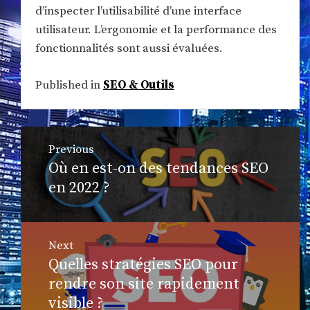
d’inspecter l’utilisabilité d’une interface
utilisateur. L’ergonomie et la performance des
fonctionnalités sont aussi évaluées.
Published in
SEO & Outils
Navigation
Previous
de
Où en est-on des tendances SEO
Previous
l’article
post:
en 2022 ?
Next
Quelles stratégies SEO pour
Next
post:
rendre son site rapidement
visible ?