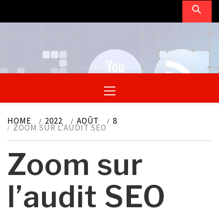
Skip
to
content
Primary
Menu
HOME
2022
AOÛT
8
ZOOM SUR L’AUDIT SEO
Zoom sur
l’audit SEO